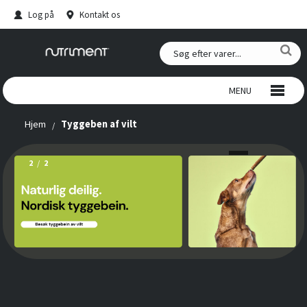
Log på
Kontakt os
MENU
Hjem
Tyggeben af vilt
TYGGEBEN AF VILT
TYGGEBEN AF OKSE
2
/
2
SNACKS
HJORTEGEVIR
KOSTILLSKUD