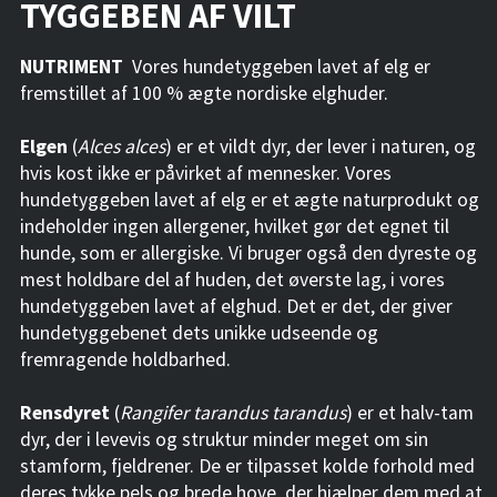
TYGGEBEN AF VILT
NUTRIMENT
Vores hundetyggeben lavet af elg er
fremstillet af 100 % ægte nordiske elghuder.
Elgen
(
Alces alces
) er et vildt dyr, der lever i naturen, og
hvis kost ikke er påvirket af mennesker. Vores
hundetyggeben lavet af elg er et ægte naturprodukt og
indeholder ingen allergener, hvilket gør det egnet til
hunde, som er allergiske. Vi bruger også den dyreste og
mest holdbare del af huden, det øverste lag, i vores
hundetyggeben lavet af elghud. Det er det, der giver
hundetyggebenet dets unikke udseende og
fremragende holdbarhed.
Rensdyret
(
Rangifer tarandus tarandus
) er et halv-tam
dyr, der i levevis og struktur minder meget om sin
stamform, fjeldrener. De er tilpasset kolde forhold med
deres tykke pels og brede hove, der hjælper dem med at