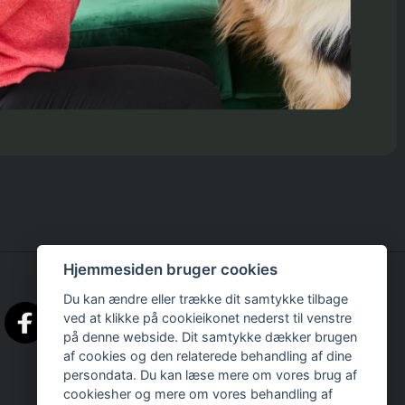
Hjemmesiden bruger cookies
Du kan ændre eller trække dit samtykke tilbage
ved at klikke på cookieikonet nederst til venstre
på denne webside. Dit samtykke dækker brugen
af cookies og den relaterede behandling af dine
persondata. Du kan læse mere om vores brug af
cookiesher og mere om vores behandling af